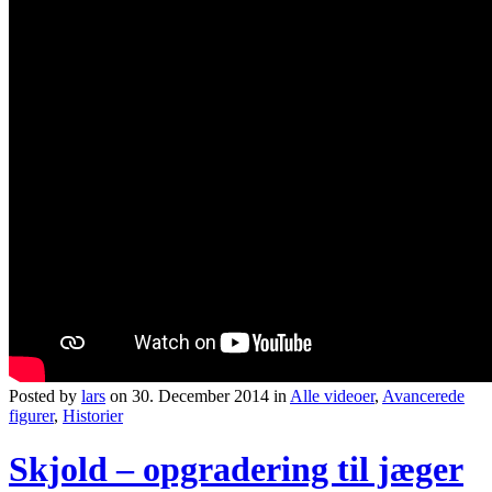
Posted by
lars
on 30. December 2014 in
Alle videoer
,
Avancerede
figurer
,
Historier
Skjold – opgradering til jæger