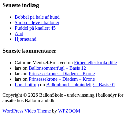
Seneste indlæg
Bobbel på hale af hund
Simba – løve i balloner
Puddel på knallert 45
And
Hjørnetand
Seneste kommentarer
Cathrine Mentzel-Ernstved
on
Firben eller krokodille
lars
on
Ballonsommerfugl – Basis 12
lars
on
Prinsessekrone – Diadem – Krone
lars
on
Prinsessekrone – Diadem – Krone
Lars Lottrup
on
Ballonhund – almindelig – Basis 01
Copyright © 2026 BallonSkole - undervinsning i ballondyr for
ansatte hos Ballonmand.dk
WordPress Video Theme
by
WPZOOM