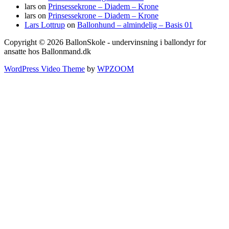
lars
on
Prinsessekrone – Diadem – Krone
lars
on
Prinsessekrone – Diadem – Krone
Lars Lottrup
on
Ballonhund – almindelig – Basis 01
Copyright © 2026 BallonSkole - undervinsning i ballondyr for
ansatte hos Ballonmand.dk
WordPress Video Theme
by
WPZOOM