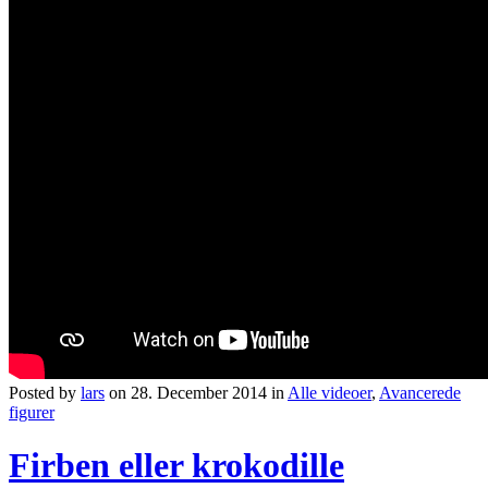
Posted by
lars
on 28. December 2014 in
Alle videoer
,
Avancerede
figurer
Firben eller krokodille