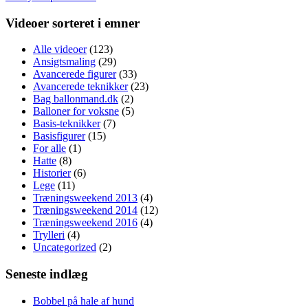
Videoer sorteret i emner
Alle videoer
(123)
Ansigtsmaling
(29)
Avancerede figurer
(33)
Avancerede teknikker
(23)
Bag ballonmand.dk
(2)
Balloner for voksne
(5)
Basis-teknikker
(7)
Basisfigurer
(15)
For alle
(1)
Hatte
(8)
Historier
(6)
Lege
(11)
Træningsweekend 2013
(4)
Træningsweekend 2014
(12)
Træningsweekend 2016
(4)
Trylleri
(4)
Uncategorized
(2)
Seneste indlæg
Bobbel på hale af hund