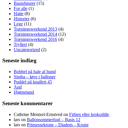
Basisfigurer
(15)
For alle
(1)
Hatte
(8)
Historier
(6)
Lege
(11)
Træningsweekend 2013
(4)
Træningsweekend 2014
(12)
Træningsweekend 2016
(4)
Trylleri
(4)
Uncategorized
(2)
Seneste indlæg
Bobbel på hale af hund
Simba – løve i balloner
Puddel på knallert 45
And
Hjørnetand
Seneste kommentarer
Cathrine Mentzel-Ernstved
on
Firben eller krokodille
lars
on
Ballonsommerfugl – Basis 12
lars
on
Prinsessekrone – Diadem – Krone