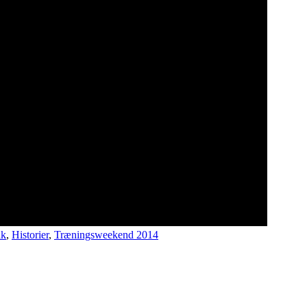
dk
,
Historier
,
Træningsweekend 2014