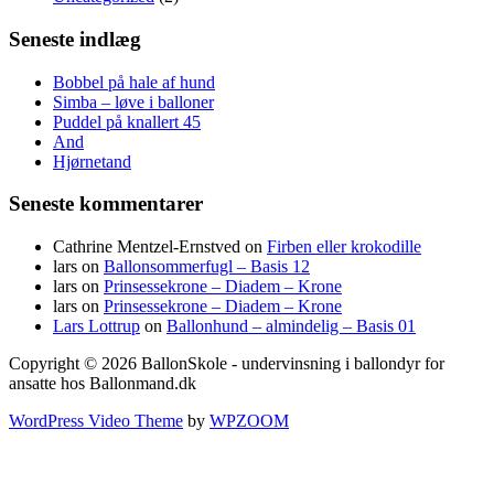
Seneste indlæg
Bobbel på hale af hund
Simba – løve i balloner
Puddel på knallert 45
And
Hjørnetand
Seneste kommentarer
Cathrine Mentzel-Ernstved
on
Firben eller krokodille
lars
on
Ballonsommerfugl – Basis 12
lars
on
Prinsessekrone – Diadem – Krone
lars
on
Prinsessekrone – Diadem – Krone
Lars Lottrup
on
Ballonhund – almindelig – Basis 01
Copyright © 2026 BallonSkole - undervinsning i ballondyr for
ansatte hos Ballonmand.dk
WordPress Video Theme
by
WPZOOM